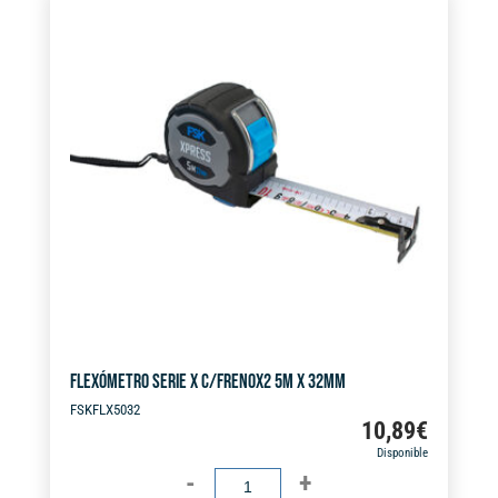
e
X
r
32MM
n
cantidad
a
t
i
v
e
:
FLEXÓMETRO SERIE X C/FRENOX2 5M X 32MM
FSKFLX5032
10,89
€
Disponible
FLEXÓMETRO