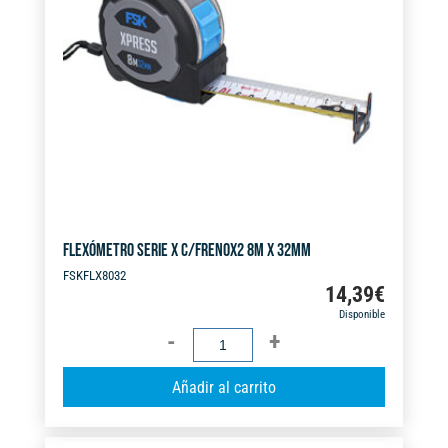
FLEXÓMETRO SERIE X C/FRENOX2 8M X 32MM
FSKFLX8032
14,39
€
Disponible
FLEXÓMETRO
SERIE
A
Añadir al carrito
X
l
C/FRENOX2
t
8M