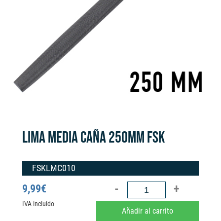
LIMA MEDIA CAÑA 250MM FSK
FSKLMC010
LIMA
9,99
€
MEDIA
IVA incluido
A
Añadir al carrito
CAÑA
l