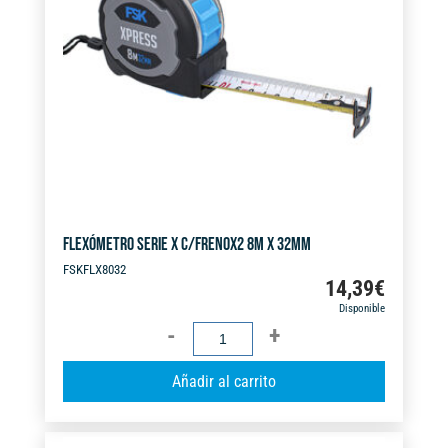
FLEXÓMETRO SERIE X C/FRENOX2 8M X 32MM
FSKFLX8032
14,39
€
Disponible
FLEXÓMETRO
SERIE
A
Añadir al carrito
X
l
C/FRENOX2
t
8M
e