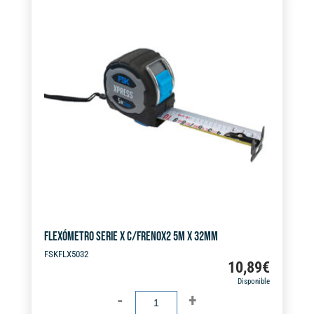
X
r
32MM
n
cantidad
a
t
i
v
e
:
FLEXÓMETRO SERIE X C/FRENOX2 5M X 32MM
FSKFLX5032
10,89
€
Disponible
FLEXÓMETRO