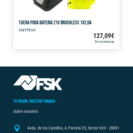
TIJERA PODA BATERIA 21V BRUSHLESS 1X2,0A
FSKTPE101
127,09
€
Sin existencias
TU PASIÓN, NUESTRO TRABAJO
Sobre nosotros

Avda. de los Cantillos, 4, Parcela C5, Sector XXV · 28891