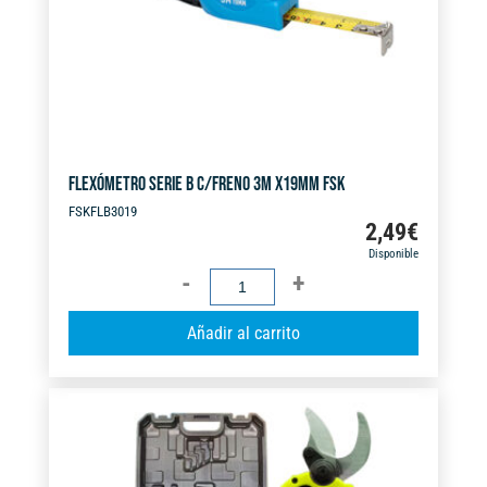
e
:
FLEXÓMETRO SERIE B C/FRENO 3M X19MM FSK
FSKFLB3019
2,49
€
Disponible
FLEXÓMETRO
SERIE
A
Añadir al carrito
B
l
C/FRENO
t
3M
e
X19MM
r
FSK
n
cantidad