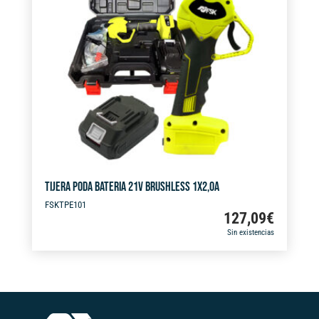
a
t
i
v
e
:
TIJERA PODA BATERIA 21V BRUSHLESS 1X2,0A
FSKTPE101
127,09
€
Sin existencias