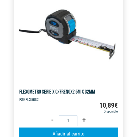
32MM
n
cantidad
a
t
i
v
e
:
FLEXÓMETRO SERIE X C/FRENOX2 5M X 32MM
FSKFLX5032
10,89
€
Disponible
FLEXÓMETRO
SERIE
A
Añadir al carrito
X