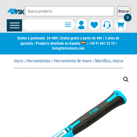
Buscar
0
Envíos a península 24-48H | Envíos gratis a partir de 40€ | 3 años de
garantía | Producto diseñado en España
|
+34 91 661 23 19
|
hola@ferrestock.com
Inicio
Herramientas
Herramienta de mano
Martillos, mazas y hac
/
/
/