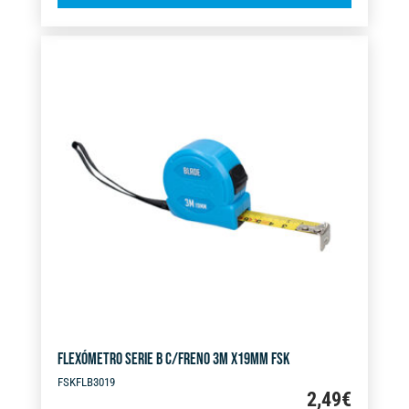
l
C/FRENOX2
t
5M
e
X
r
32MM
n
cantidad
a
t
i
v
e
:
FLEXÓMETRO SERIE B C/FRENO 3M X19MM FSK
FSKFLB3019
2,49
€