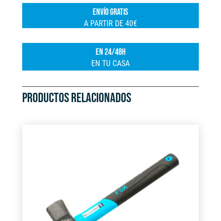
a
ENVÍO GRATIS
t
A PARTIR DE 40€
i
v
EN 24/48H
e
EN TU CASA
:
PRODUCTOS RELACIONADOS