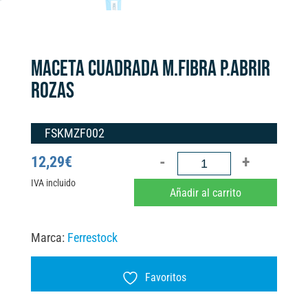
MACETA CUADRADA M.FIBRA P.ABRIR
ROZAS
FSKMZF002
MACETA
12,29
€
CUADRADA
IVA incluido
A
Añadir al carrito
M.FIBRA
l
P.ABRIR
t
Marca:
Ferrestock
ROZAS
e
cantidad
r
Favoritos
n