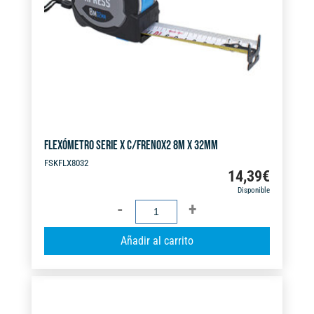
FLEXÓMETRO SERIE X C/FRENOX2 8M X 32MM
FSKFLX8032
14,39
€
Disponible
FLEXÓMETRO
SERIE
A
Añadir al carrito
X
l
C/FRENOX2
t
8M
e
X
r