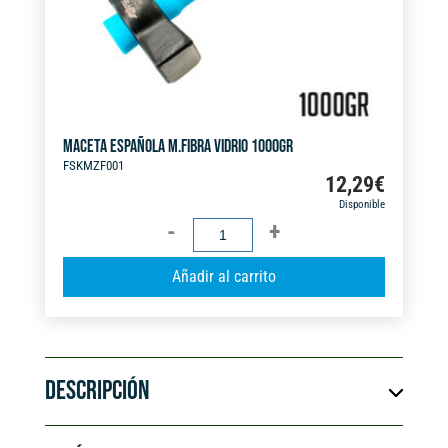
MACETA ESPAÑOLA M.FIBRA VIDRIO 1000GR
FSKMZF001
12,29
€
Disponible
MACETA
ESPAÑOLA
A
Añadir al carrito
M.FIBRA
l
VIDRIO
t
1000GR
e
cantidad
r
DESCRIPCIÓN
n
a
t