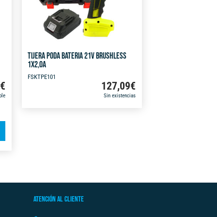
TIJERA PODA BATERIA 21V BRUSHLESS
1X2,0A
FSKTPE101
9
€
127,09
€
ble
Sin existencias
A
l
t
e
r
n
ATENCIÓN AL CLIENTE
a
t