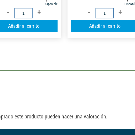
Disponible
Disponi
MARTILLO
MARTILLO
PEÑA
PEÑA
A
Añadir al carrito
Añadir al carrito
CON
CON
l
MANGO
MANGO
t
FIBRA
FIBRA
e
22MM
20MM
r
cantidad
cantidad
n
a
t
i
v
e
:
mprado este producto pueden hacer una valoración.