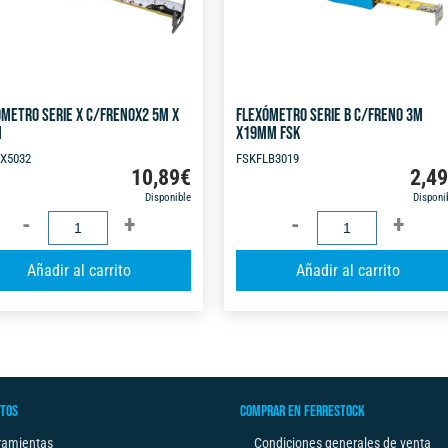
METRO SERIE X C/FRENOX2 5M X
FLEXÓMETRO SERIE B C/FRENO 3M
M
X19MM FSK
X5032
FSKFLB3019
10,89
€
2,4
Disponible
Disponi
FLEXÓMETRO
FLEXÓMETRO
SERIE
SERIE
A
Añadir al carrito
Añadir al carrito
X
B
l
C/FRENOX2
C/FRENO
t
5M
3M
e
X
X19MM
r
32MM
FSK
n
cantidad
cantidad
TOS
COMPRAR EN FERRESTOCK
a
t
ramientas
Condiciones generales de venta