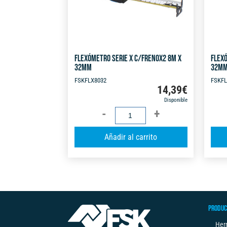
FLEXÓMETRO SERIE X C/FRENOX2 8M X
FLEXÓ
32MM
32M
FSKFLX8032
FSKFL
14,39
€
Disponible
FLEXÓMETRO
SERIE
A
Añadir al carrito
X
l
C/FRENOX2
t
8M
e
X
r
32MM
n
cantidad
PRODUC
a
t
Her