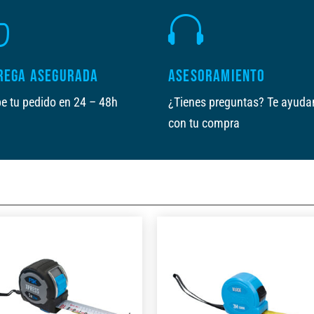


REGA ASEGURADA
ASESORAMIENTO
e tu pedido en 24 – 48h
¿Tienes preguntas? Te ayud
con tu compra