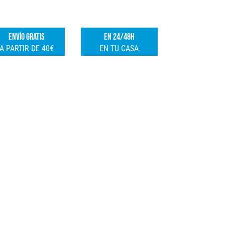
FIBRA
e
25MM
r
ENVÍO GRATIS
EN 24/48H
cantidad
n
A PARTIR DE 40€
EN TU CASA
a
t
i
v
e
: