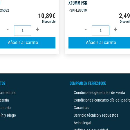
M
X19MM FSK
X5032
FSKFLB3019
10,89
€
2,4
Disponible
Disponi
FLEXÓMETRO
FLEXÓMETRO
SERIE
SERIE
A
Añadir al carrito
Añadir al carrito
X
B
l
C/FRENOX2
C/FRENO
t
5M
3M
e
X
X19MM
r
32MM
FSK
n
cantidad
cantidad
TOS
COMPRAR EN FERRESTOCK
a
t
ramientas
Condiciones generales de venta
i
etería
Condiciones concurso día del padr
v
tanería
Garantías
e
ín y Riego
Servicio técnico y repuestos
:
Aviso legal