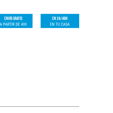
180X70X74
e
CM
r
ENVÍO GRATIS
EN 24/48H
cantidad
n
A PARTIR DE 40€
EN TU CASA
a
t
i
v
e
: