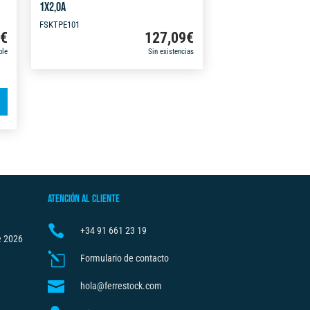
1X2,0A
FSKTPE101
9
€
127,09
€
ble
Sin existencias
A
l
t
e
r
n
ATENCIÓN AL CLIENTE
a
t

+34
91 661 23 19
i
e 2026
v
l
Formulario de contacto
e

hola@ferrestock.com
: