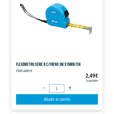
t
i
v
e
:
FLEXÓMETRO SERIE B C/FRENO 3M X19MM FSK
FSKFLB3019
2,49
€
Disponible
FLEXÓMETRO
SERIE
A
Añadir al carrito
B
l
C/FRENO
t
3M