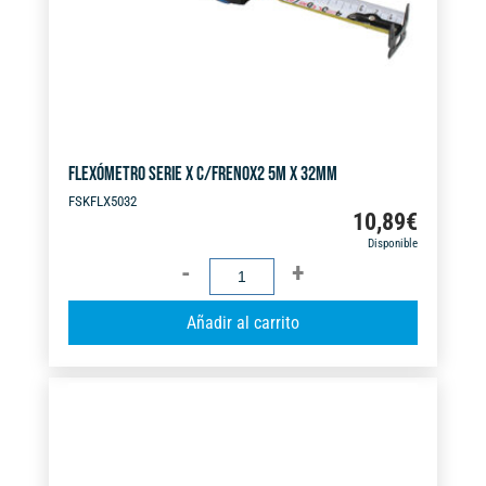
e
:
FLEXÓMETRO SERIE X C/FRENOX2 5M X 32MM
FSKFLX5032
10,89
€
Disponible
FLEXÓMETRO
SERIE
A
Añadir al carrito
X
l
C/FRENOX2
t
5M
e
X
r
32MM
n
cantidad
a