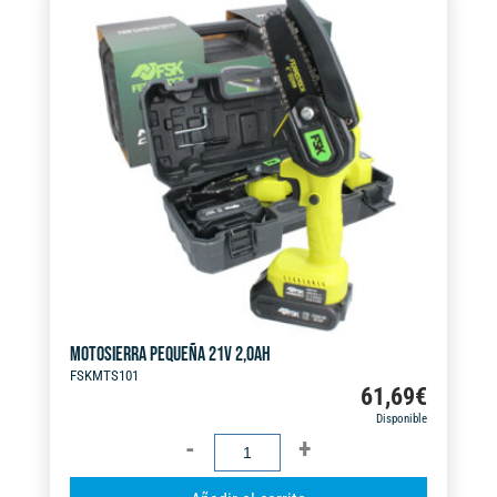
MOTOSIERRA PEQUEÑA 21V 2,0AH
FSKMTS101
61,69
€
Disponible
MOTOSIERRA
PEQUEÑA
A