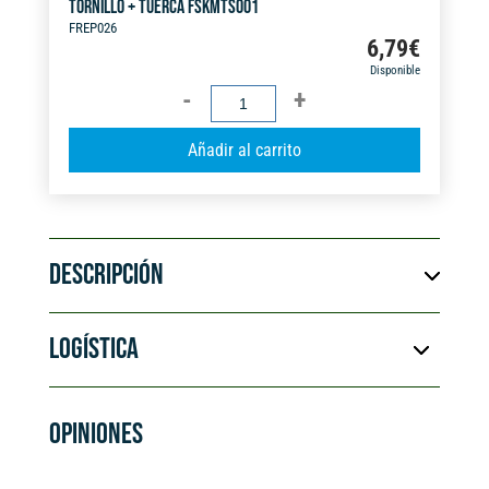
TORNILLO + TUERCA FSKMTS001
FREP026
6,79
€
Disponible
TORNILLO
+
A
Añadir al carrito
TUERCA
l
FSKMTS001
t
cantidad
e
r
DESCRIPCIÓN
n
a
t
LOGÍSTICA
i
v
e
OPINIONES
: