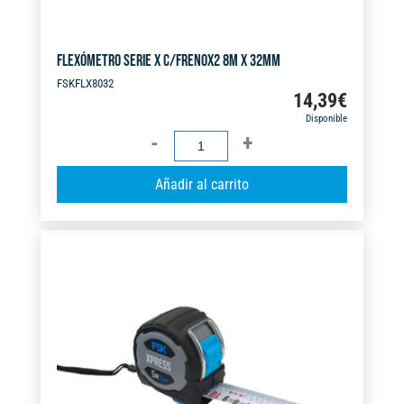
FLEXÓMETRO SERIE X C/FRENOX2 8M X 32MM
FSKFLX8032
14,39
€
Disponible
FLEXÓMETRO
SERIE
A
Añadir al carrito
X
l
C/FRENOX2
t
8M
e
X
r
32MM
n
cantidad
a
t
i
v