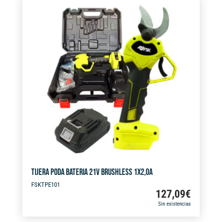
e
X19MM
r
FSK
n
cantidad
a
t
i
v
e
:
TIJERA PODA BATERIA 21V BRUSHLESS 1X2,0A
FSKTPE101
127,09
€
Sin existencias