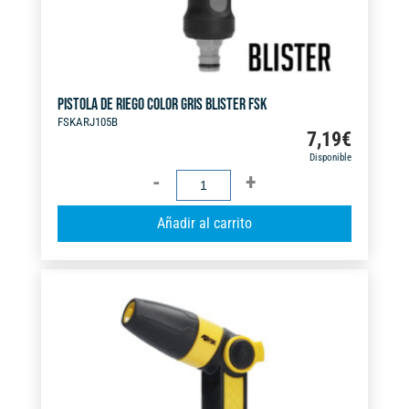
PISTOLA DE RIEGO COLOR GRIS BLISTER FSK
FSKARJ105B
7,19
€
Disponible
PISTOLA
DE
A
Añadir al carrito
RIEGO
l
COLOR
t
GRIS
e
BLISTER
r
FSK
n
cantidad
a
t
i