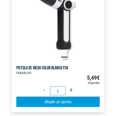
a
t
i
v
e
:
PISTOLA DE RIEGO COLOR BLANCO FSK
FSKARJ101
5,49
€
Disponible
PISTOLA
DE
A
Añadir al carrito
RIEGO
l
COLOR
t
BLANCO