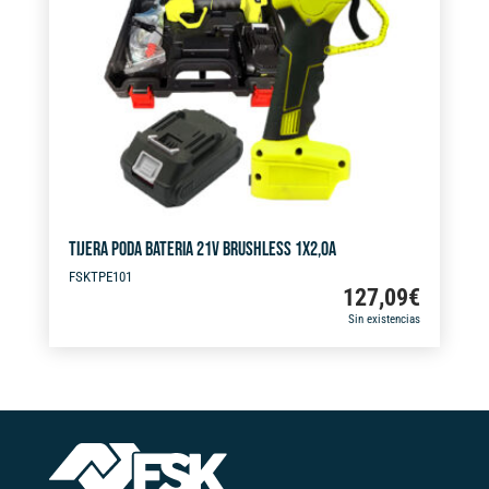
i
v
e
:
TIJERA PODA BATERIA 21V BRUSHLESS 1X2,0A
FSKTPE101
127,09
€
Sin existencias