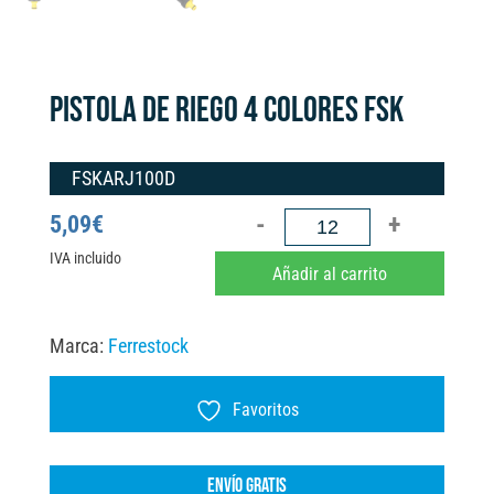
PISTOLA DE RIEGO 4 COLORES FSK
FSKARJ100D
PISTOLA
5,09
€
DE
IVA incluido
A
Añadir al carrito
RIEGO
l
4
t
Marca:
Ferrestock
COLORES
e
FSK
r
Favoritos
cantidad
n
a
ENVÍO GRATIS
t