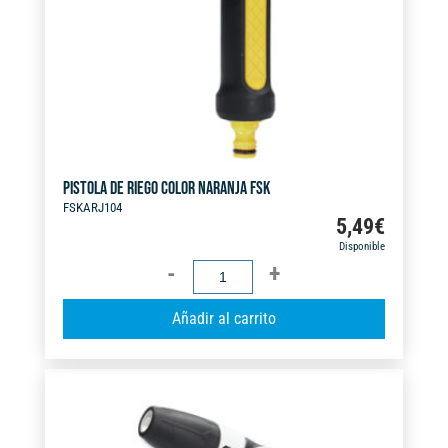
v
e
:
PISTOLA DE RIEGO COLOR NARANJA FSK
FSKARJ104
5,49
€
Disponible
PISTOLA
DE
A
Añadir al carrito
RIEGO
l
COLOR
t
NARANJA
e
FSK
r
cantidad
n