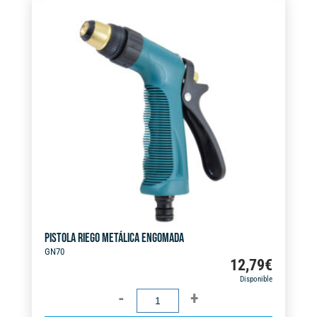
e
FSK
r
cantidad
n
a
t
i
v
e
:
PISTOLA RIEGO METÁLICA ENGOMADA
GN70
12,79
€
Disponible
PISTOLA
RIEGO