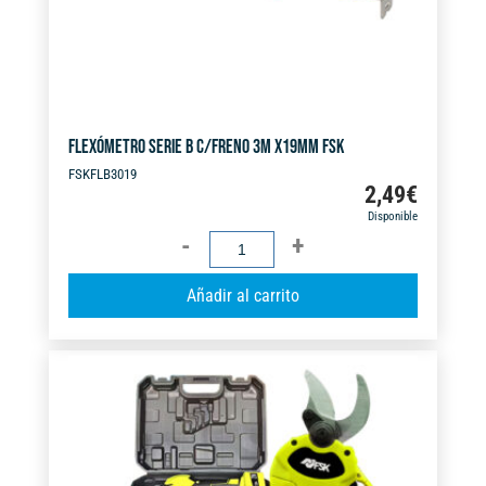
:
FLEXÓMETRO SERIE B C/FRENO 3M X19MM FSK
FSKFLB3019
2,49
€
Disponible
FLEXÓMETRO
SERIE
A
Añadir al carrito
B
l
C/FRENO
t
3M
e
X19MM
r
FSK
n
cantidad
a
t