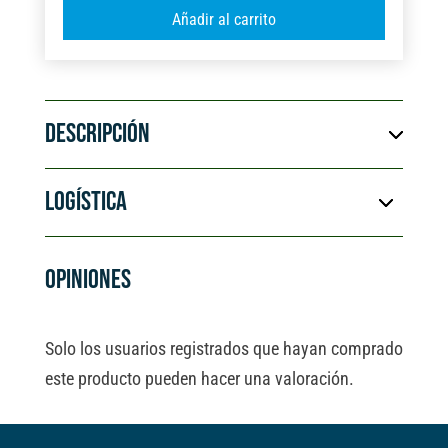
A
Añadir al carrito
METÁLICA
l
ENGOMADA
t
cantidad
e
r
DESCRIPCIÓN
n
a
t
LOGÍSTICA
i
v
e
OPINIONES
:
Solo los usuarios registrados que hayan comprado
este producto pueden hacer una valoración.