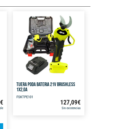
TIJERA PODA BATERIA 21V BRUSHLESS
1X2,0A
FSKTPE101
9
€
127,09
€
ble
Sin existencias
A