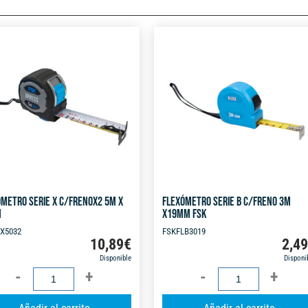
METRO SERIE X C/FRENOX2 5M X
FLEXÓMETRO SERIE B C/FRENO 3M
M
X19MM FSK
X5032
FSKFLB3019
10,89
€
2,4
Disponible
Disponi
FLEXÓMETRO
FLEXÓMETRO
SERIE
SERIE
A