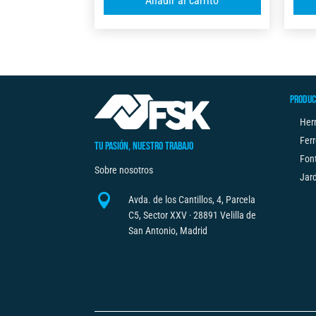
Añadir al carrito
X
l
C/FRENOX2
t
8M
e
X
r
32MM
n
cantidad
PRODUC
a
t
Her
i
Ferr
TU PASIÓN, NUESTRO TRABAJO
v
Fon
Sobre nosotros
e
Jard
:

Avda. de los Cantillos, 4, Parcela
C5, Sector XXV · 28891 Velilla de
San Antonio, Madrid