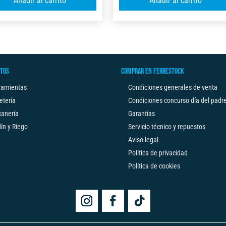
Añadir al carrito
Añadir al carrito
X
B
l
C/FRENOX2
C/FRENO
t
5M
3M
e
X
X19MM
r
32MM
FSK
n
cantidad
cantidad
TOS
COMPRAR EN FERRESTOCK
a
t
ramientas
Condiciones generales de venta
i
etería
Condiciones concurso día del padr
v
tanería
Garantías
e
ín y Riego
Servicio técnico y repuestos
:
Aviso legal
Política de privacidad
Política de cookies