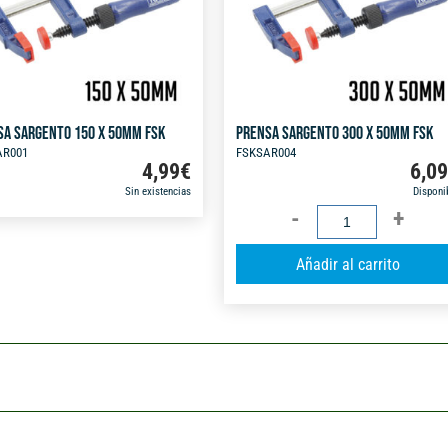
SA SARGENTO 150 X 50MM FSK
PRENSA SARGENTO 300 X 50MM FSK
AR001
FSKSAR004
4,99
€
6,0
Sin existencias
Disponi
PRENSA
SARGENTO
Añadir al carrito
300
X
50MM
FSK
cantidad