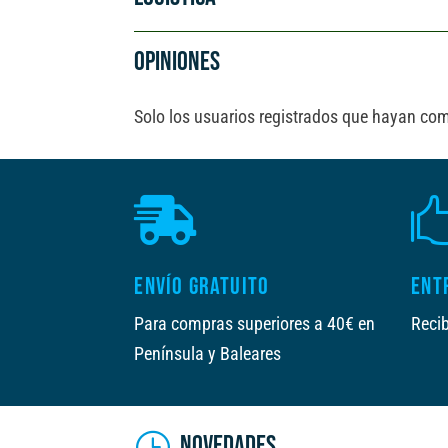
i
v
OPINIONES
e
:
Solo los usuarios registrados que hayan co

ENVÍO GRATUITO
ENT
Para compras superiores a 40€ en
Recib
Península y Baleares
NOVEDADES