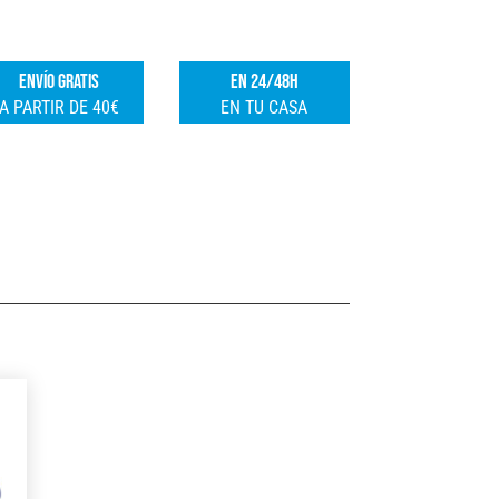
50MM
e
FSK
r
ENVÍO GRATIS
EN 24/48H
cantidad
n
A PARTIR DE 40€
EN TU CASA
a
t
i
v
e
: