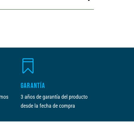
i
v
e
:

GARANTÍA
amos
3 años de garantía del producto
desde la fecha de compra