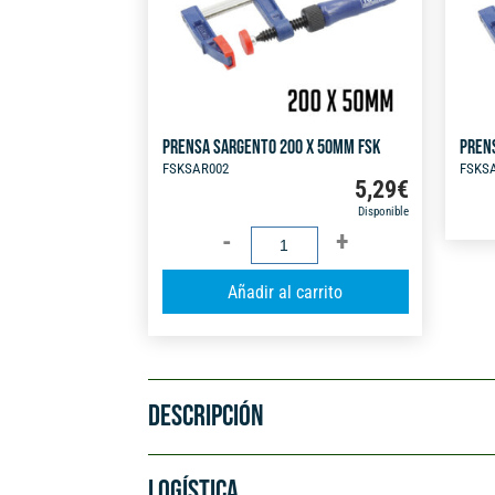
PRENSA SARGENTO 200 X 50MM FSK
PREN
FSKSAR002
FSKS
5,29
€
Disponible
PRENSA
SARGENTO
A
Añadir al carrito
200
l
X
t
50MM
e
FSK
r
cantidad
DESCRIPCIÓN
n
a
t
LOGÍSTICA