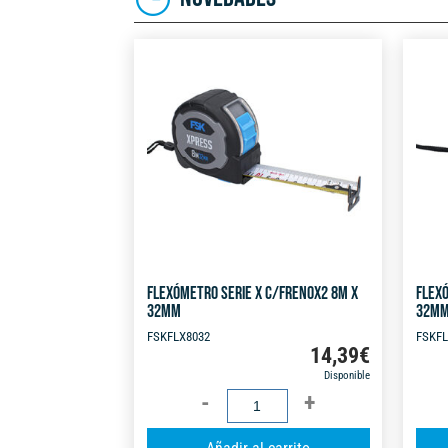
FLEXÓMETRO SERIE X C/FRENOX2 8M X
FLEXÓ
32MM
32M
FSKFLX8032
FSKFL
14,39
€
Disponible
FLEXÓMETRO
SERIE
A