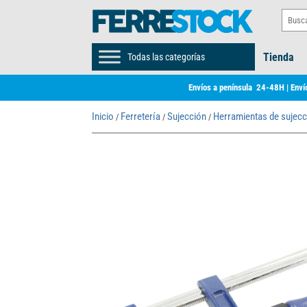
Tienda
Todas las categorías
Envíos a península 24-48H | Envío
Inicio
Ferretería
Sujección
Herramientas de sujecc
/
/
/