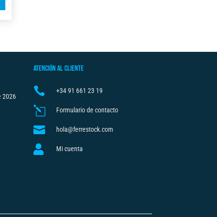
l
t
e
r
n
ATENCIÓN AL CLIENTE
a
t

+34
91 661 23 19
i
e 2026
v
l
Formulario de contacto
e

hola@ferrestock.com
:

Mi cuenta