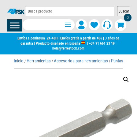
Buscar
0
Envíos a península 24-48H | Envíos gratis a partir de 40€ | 3 años de
garantía | Producto diseñado en España
|
+34 91 661 23 19
|
hola@ferrestock.com
Inicio
Herramientas
Accesorios para herramientas
Puntas de ator
/
/
/