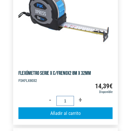
FLEXÓMETRO SERIE X C/FRENOX2 8M X 32MM
FSKFLX8032
14,39
€
Disponible
FLEXÓMETRO
SERIE
A
Añadir al carrito
X
l
C/FRENOX2
t
8M