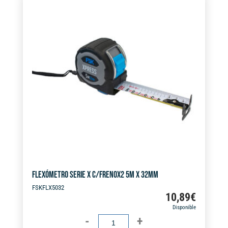
e
X
r
32MM
n
cantidad
a
t
i
v
e
:
FLEXÓMETRO SERIE X C/FRENOX2 5M X 32MM
FSKFLX5032
10,89
€
Disponible
FLEXÓMETRO