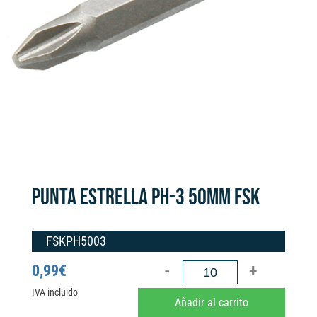
PUNTA ESTRELLA PH-3 50MM FSK
FSKPH5003
PUNTA
0,99
€
ESTRELLA
IVA incluido
A
Añadir al carrito
PH-
l