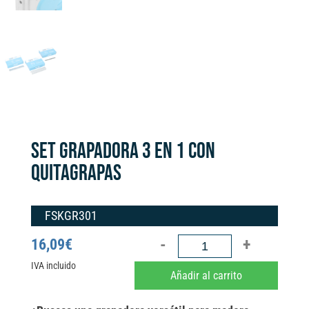
SET GRAPADORA 3 EN 1 CON
QUITAGRAPAS
FSKGR301
SET
16,09
€
GRAPADORA
IVA incluido
A
Añadir al carrito
3
l
EN