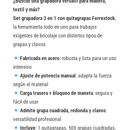
t
¿Buscas una grapadora versátil para madera,
1
e
textil y más?
CON
r
Set grapadora 3 en 1 con quitagrapas Ferrestock
,
QUITAGRAPAS
n
la herramienta todo en uno para trabajos
cantidad
a
exigentes de bricolaje con distintos tipos de
t
grapas y clavos.
i
Fabricada en acero
: robusta y lista para un uso
v
intensivo
e
Ajuste de potencia manual
: adapta la fuerza
:
según el material
Carga trasera + bloqueo de maneta
: segura y
fácil de usar
Admite grapa cuadrada, redonda y clavos
:
versatilidad profesional
Incluye
: 1 quitagrapas, 500 grapas cuadradas,