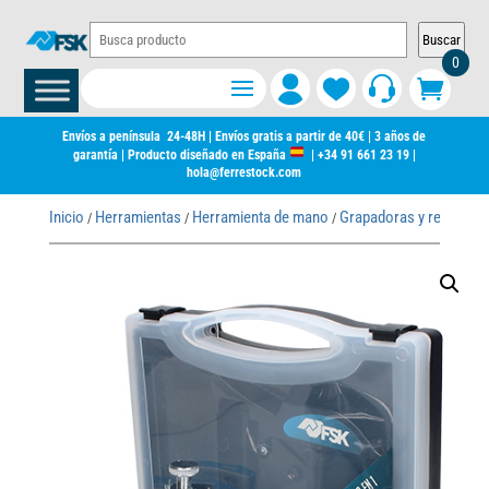
Buscar
0
Envíos a península 24-48H | Envíos gratis a partir de 40€ | 3 años de
garantía | Producto diseñado en España
|
+34 91 661 23 19
|
hola@ferrestock.com
Inicio
Herramientas
Herramienta de mano
Grapadoras y remacha
/
/
/