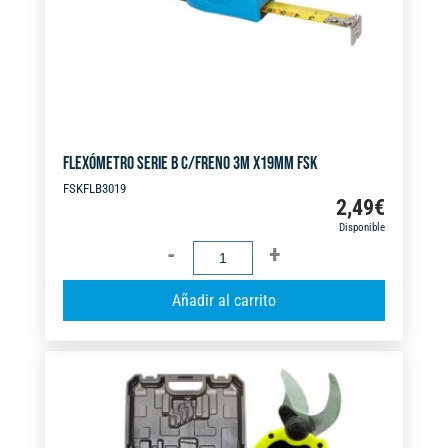
e
:
FLEXÓMETRO SERIE B C/FRENO 3M X19MM FSK
FSKFLB3019
2,49
€
Disponible
FLEXÓMETRO
SERIE
A
Añadir al carrito
B
l
C/FRENO
t
3M
e
X19MM
r
FSK
n
cantidad
a