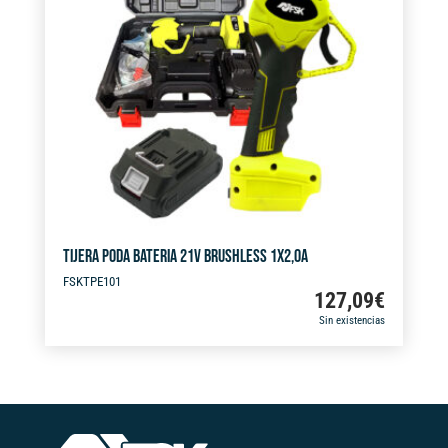
t
i
v
e
:
TIJERA PODA BATERIA 21V BRUSHLESS 1X2,0A
FSKTPE101
127,09
€
Sin existencias