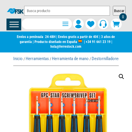
Buscar
0
Envíos a península 24-48H | Envíos gratis a partir de 40€ | 3 años de
garantía | Producto diseñado en España
|
+34 91 661 23 19
|
hola@ferrestock.com
Inicio
Herramientas
Herramienta de mano
Destornilladores
Desto
/
/
/
/