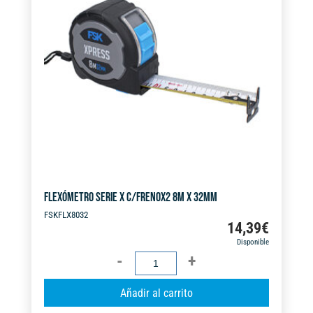
FLEXÓMETRO SERIE X C/FRENOX2 8M X 32MM
FSKFLX8032
14,39
€
Disponible
FLEXÓMETRO
SERIE
A
Añadir al carrito
X
l
C/FRENOX2