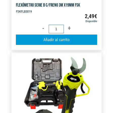
FLEXÓMETRO SERIE B C/FRENO 3M X19MM FSK
FSKFLB3019
2,49
€
Disponible
FLEXÓMETRO
SERIE
A
Añadir al carrito
B
l
C/FRENO
t
3M
e
X19MM
r
FSK
n
cantidad
a
t
i
v
e
: