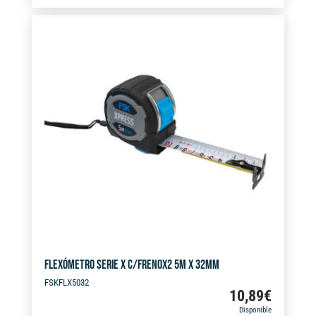
t
8M
e
X
r
32MM
n
cantidad
a
t
i
v
e
:
FLEXÓMETRO SERIE X C/FRENOX2 5M X 32MM
FSKFLX5032
10,89
€
Disponible