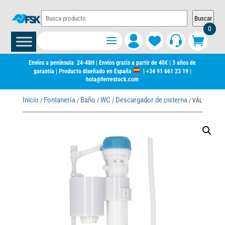
Buscar
0
Envíos a península 24-48H | Envíos gratis a partir de 40€ | 3 años de
garantía | Producto diseñado en España
|
+34 91 661 23 19
|
hola@ferrestock.com
Inicio
Fontanería
Baño
WC
Descargador de cisterna
/
/
/
/
/ VÁLVULA CO