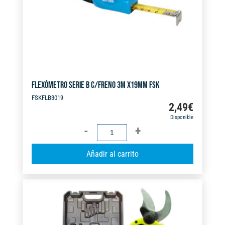
e
:
FLEXÓMETRO SERIE B C/FRENO 3M X19MM FSK
FSKFLB3019
2,49
€
Disponible
FLEXÓMETRO
SERIE
A
Añadir al carrito
B
l
C/FRENO
t
3M
e
X19MM
r
FSK
n
cantidad