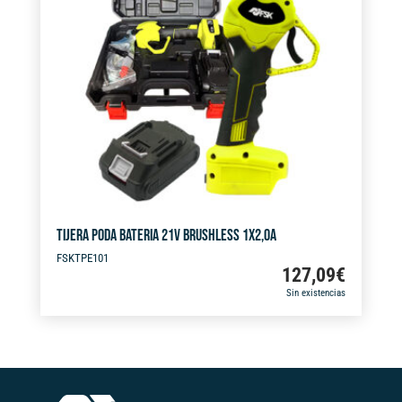
a
t
i
v
e
:
TIJERA PODA BATERIA 21V BRUSHLESS 1X2,0A
FSKTPE101
127,09
€
Sin existencias