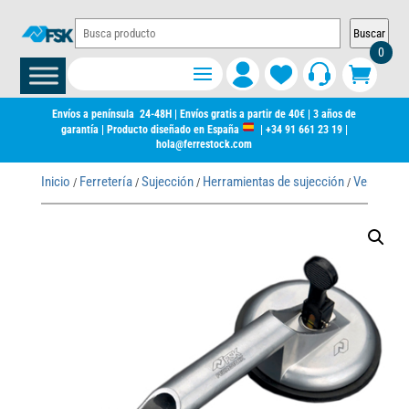
Buscar
0
Envíos a península 24-48H | Envíos gratis a partir de 40€ | 3 años de
garantía | Producto diseñado en España
|
+34 91 661 23 19
|
hola@ferrestock.com
Inicio
Ferretería
Sujección
Herramientas de sujección
Ventosas
/
/
/
/
/