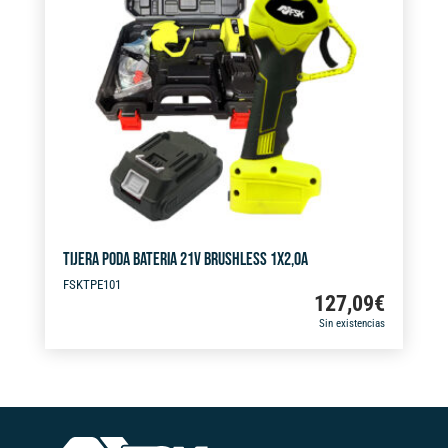
t
i
v
e
:
TIJERA PODA BATERIA 21V BRUSHLESS 1X2,0A
FSKTPE101
127,09
€
Sin existencias