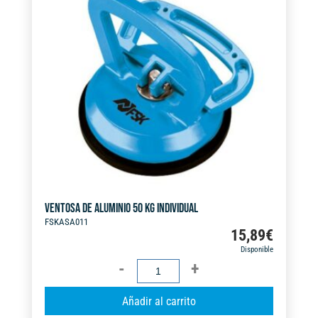
VENTOSA DE ALUMINIO 50 KG INDIVIDUAL
FSKASA011
15,89
€
Disponible
VENTOSA
DE
A
Añadir al carrito
ALUMINIO
l