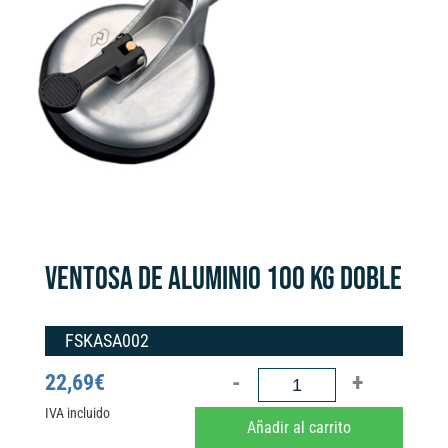
VENTOSA DE ALUMINIO 100 KG DOBLE
FSKASA002
VENTOSA
22,69
€
DE
IVA incluido
A
Añadir al carrito
ALUMINIO
l