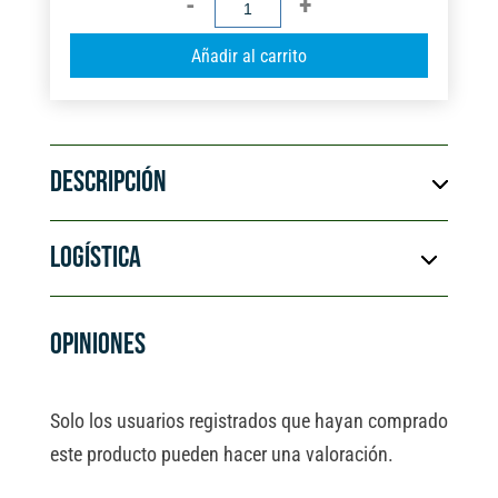
DE
A
Añadir al carrito
ALUMINIO
l
140
t
KG
e
TRIPLE
r
cantidad
DESCRIPCIÓN
n
a
t
LOGÍSTICA
i
v
e
OPINIONES
:
Solo los usuarios registrados que hayan comprado
este producto pueden hacer una valoración.