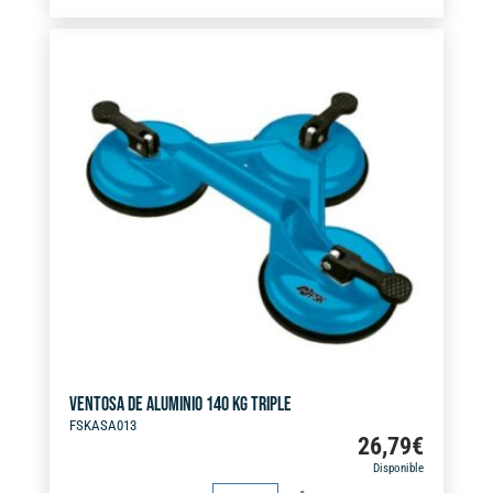
50
t
KG
e
INDIVIDUAL
r
cantidad
n
a
t
i
v
e
:
VENTOSA DE ALUMINIO 140 KG TRIPLE
FSKASA013
26,79
€
Disponible
VENTOSA