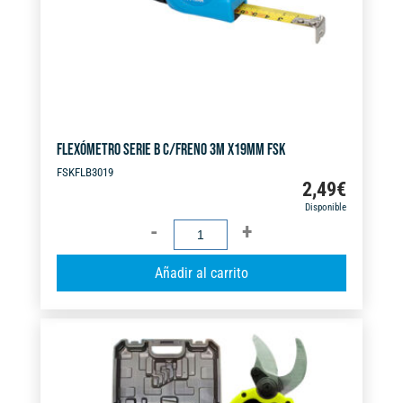
e
:
FLEXÓMETRO SERIE B C/FRENO 3M X19MM FSK
FSKFLB3019
2,49
€
Disponible
FLEXÓMETRO
SERIE
A
Añadir al carrito
B
l
C/FRENO
t
3M
e
X19MM
r
FSK
n
cantidad
a