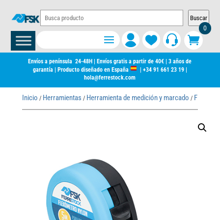
Buscar
0
Envíos a península 24-48H | Envíos gratis a partir de 40€ | 3 años de
garantía | Producto diseñado en España
|
+34 91 661 23 19
|
hola@ferrestock.com
Inicio
Herramientas
Herramienta de medición y marcado
Flexóme
/
/
/