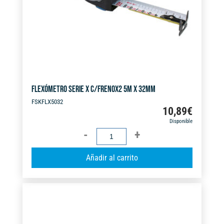
e
:
FLEXÓMETRO SERIE X C/FRENOX2 5M X 32MM
FSKFLX5032
10,89
€
Disponible
FLEXÓMETRO
SERIE
A
Añadir al carrito
X
l
C/FRENOX2
t
5M
e
X
r
32MM
n
cantidad