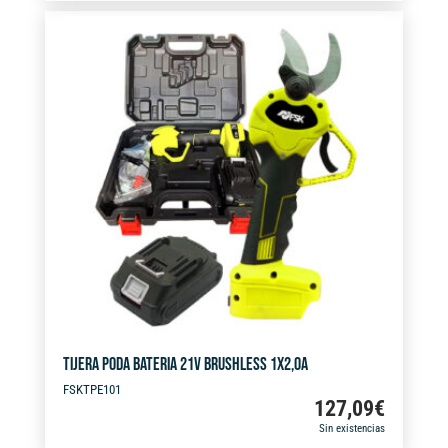
3M
e
X19MM
r
FSK
n
cantidad
a
t
i
v
e
:
TIJERA PODA BATERIA 21V BRUSHLESS 1X2,0A
FSKTPE101
127,09
€
Sin existencias