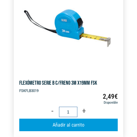
a
t
i
v
e
:
FLEXÓMETRO SERIE B C/FRENO 3M X19MM FSK
FSKFLB3019
2,49
€
Disponible
FLEXÓMETRO
SERIE
A
Añadir al carrito
B
l
C/FRENO
t