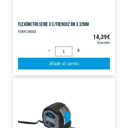
FLEXÓMETRO SERIE X C/FRENOX2 8M X 32MM
FSKFLX8032
14,39
€
Disponible
FLEXÓMETRO
SERIE
A
Añadir al carrito
X
l
C/FRENOX2
t
8M
e
X
r
32MM
n
cantidad
a
t
i
v