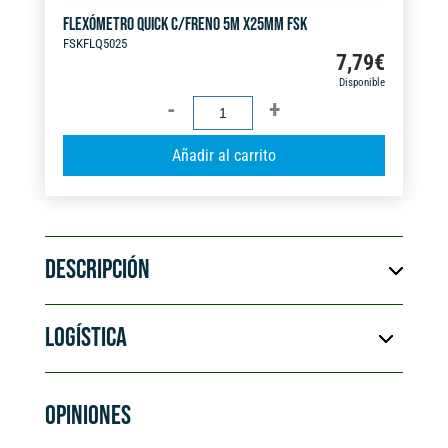
FLEXÓMETRO QUICK C/FRENO 5M X25MM FSK
FSKFLQ5025
7,79
€
Disponible
FLEXÓMETRO
QUICK
A
Añadir al carrito
C/FRENO
l
5M
t
X25MM
e
FSK
r
cantidad
DESCRIPCIÓN
n
a
t
LOGÍSTICA
i
v
e
OPINIONES
: