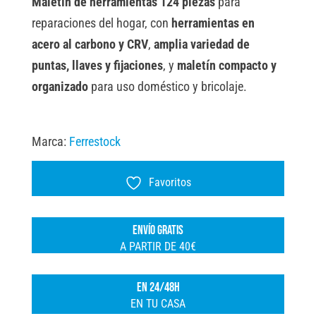
t
Maletín de herramientas 124 piezas
para
PCS
e
reparaciones del hogar, con
herramientas en
FSK
r
acero al carbono y CRV
,
amplia variedad de
cantidad
n
puntas, llaves y fijaciones
, y
maletín compacto y
a
organizado
para uso doméstico y bricolaje.
t
i
Marca:
Ferrestock
v
e
Favoritos
:
ENVÍO GRATIS
A PARTIR DE 40€
EN 24/48H
EN TU CASA