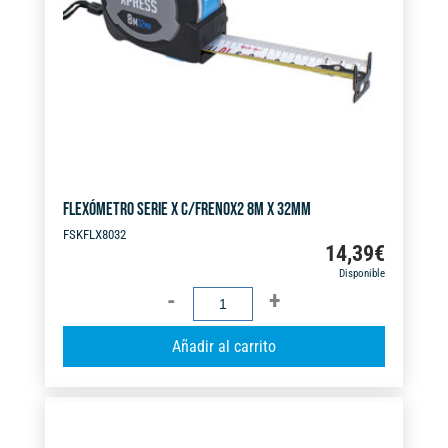
FLEXÓMETRO SERIE X C/FRENOX2 8M X 32MM
FSKFLX8032
14,39
€
Disponible
FLEXÓMETRO
SERIE
A
Añadir al carrito
X
l
C/FRENOX2
t
8M
e
X
r