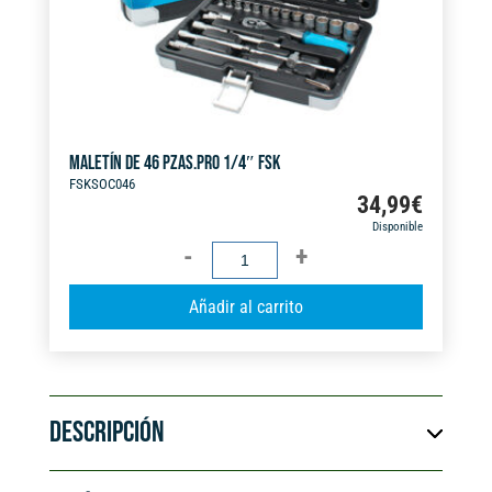
e
:
MALETÍN DE 46 PZAS.PRO 1/4″ FSK
FSKSOC046
34,99
€
Disponible
MALETÍN
DE
A
Añadir al carrito
46
l
PZAS.PRO
t
1/4"
e
FSK
r
cantidad
DESCRIPCIÓN
n
a