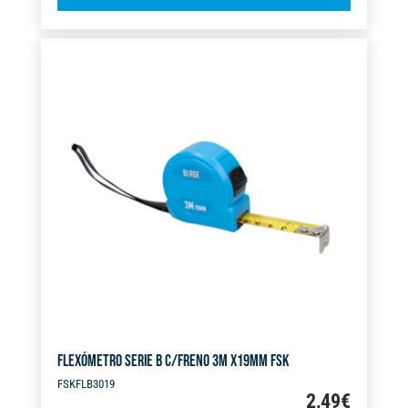
l
C/FRENOX2
t
5M
e
X
r
32MM
n
cantidad
a
t
i
v
e
:
FLEXÓMETRO SERIE B C/FRENO 3M X19MM FSK
FSKFLB3019
2,49
€