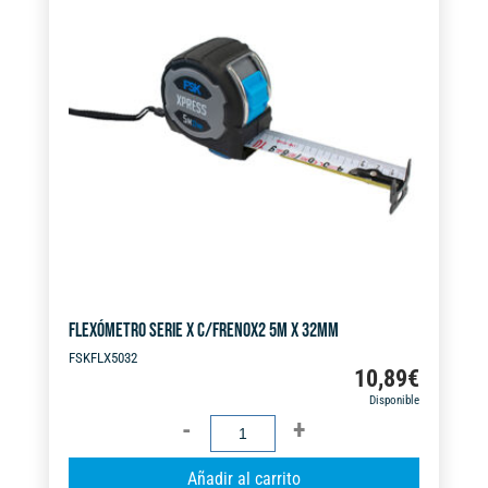
32MM
n
cantidad
a
t
i
v
e
:
FLEXÓMETRO SERIE X C/FRENOX2 5M X 32MM
FSKFLX5032
10,89
€
Disponible
FLEXÓMETRO
SERIE
A
Añadir al carrito
X