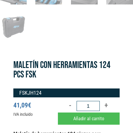
MALETÍN CON HERRAMIENTAS 124
PCS FSK
FSKJH124
MALETÍN
41,09
€
CON
IVA incluido
A
Añadir al carrito
HERRAMIENTAS
l
124