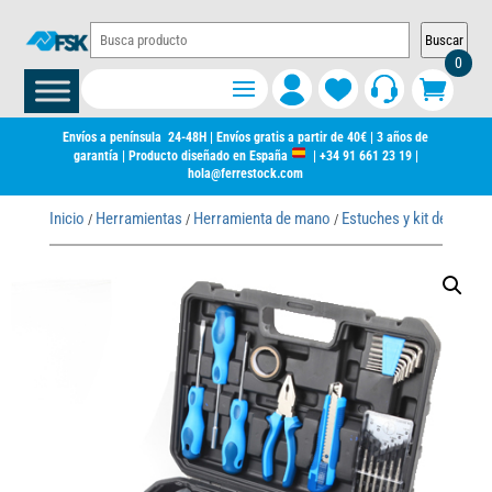
Buscar
0
Envíos a península 24-48H | Envíos gratis a partir de 40€ | 3 años de
garantía | Producto diseñado en España
|
+34 91 661 23 19
|
hola@ferrestock.com
Inicio
Herramientas
Herramienta de mano
Estuches y kit de herra
/
/
/