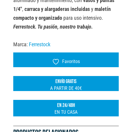
atornillado y mantenimiento, con
vasos y puntas
FSK
r
1/4″
,
carraca y alargaderas incluidas
y
maletín
cantidad
n
compacto y organizado
para uso intensivo.
a
Ferrestock. Tu pasión, nuestro trabajo.
t
i
Marca:
Ferrestock
v
e
Favoritos
:
ENVÍO GRATIS
A PARTIR DE 40€
EN 24/48H
EN TU CASA