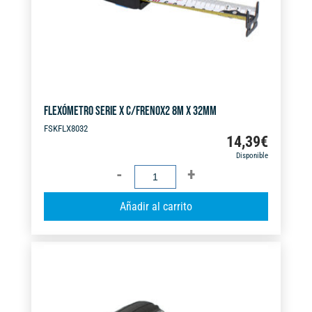
FLEXÓMETRO SERIE X C/FRENOX2 8M X 32MM
FSKFLX8032
14,39
€
Disponible
FLEXÓMETRO
SERIE
A
Añadir al carrito
X
l
C/FRENOX2
t
8M
e
X
r
32MM
n
cantidad
a