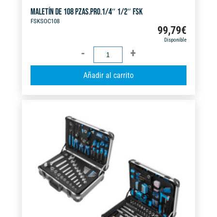
MALETÍN DE 108 PZAS.PRO.1/4″ 1/2″ FSK
FSKSOC108
99,79
€
Disponible
MALETÍN
DE
A
Añadir al carrito
108
l
PZAS.PRO.1/4"
t
1/2"
e
FSK
r
cantidad
n
a
t
i
v
e
: