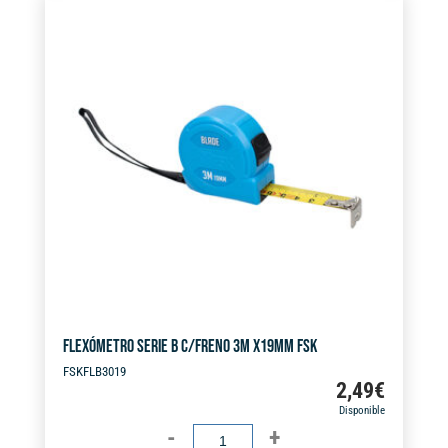
e
X
r
32MM
n
cantidad
a
t
i
v
e
:
FLEXÓMETRO SERIE B C/FRENO 3M X19MM FSK
FSKFLB3019
2,49
€
Disponible
FLEXÓMETRO