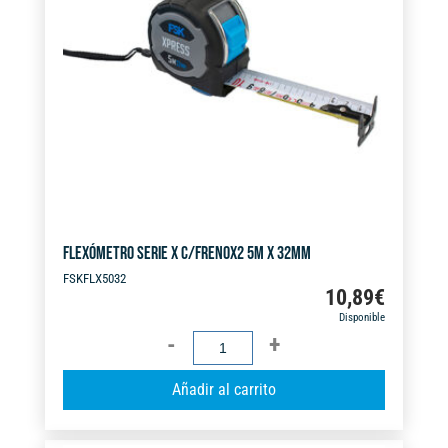
t
i
v
e
:
FLEXÓMETRO SERIE X C/FRENOX2 5M X 32MM
FSKFLX5032
10,89
€
Disponible
FLEXÓMETRO
SERIE
A
Añadir al carrito
X
l
C/FRENOX2
t
5M