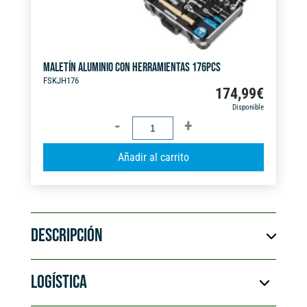
MALETÍN ALUMINIO CON HERRAMIENTAS 176PCS
FSKJH176
174,99
€
Disponible
MALETÍN
ALUMINIO
A
Añadir al carrito
CON
l
HERRAMIENTAS
t
176PCS
e
cantidad
r
DESCRIPCIÓN
n
a
t
LOGÍSTICA
i