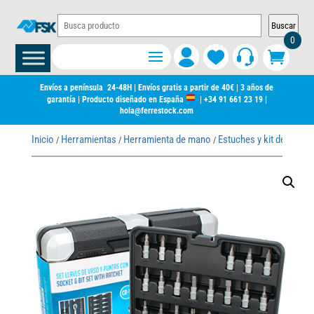
Buscar
0
Envíos a península 24-48H | Envíos gratis a partir de 40€ | 3 años de
garantía | Producto diseñado en España
|
+34 91 661 23 19
|
hola@ferrestock.com
Inicio
Herramientas
Herramienta de mano
Estuches y kit de herra
/
/
/