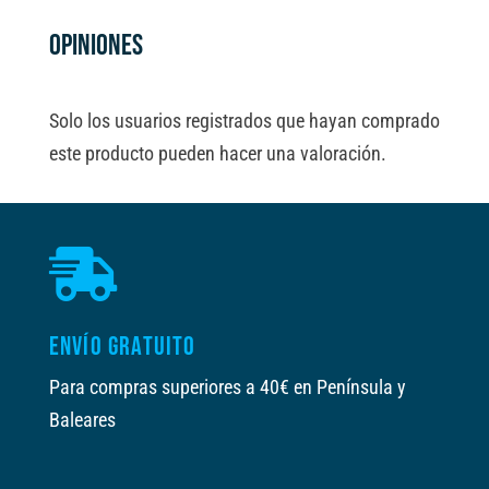
v
e
OPINIONES
:
Solo los usuarios registrados que hayan comprado
este producto pueden hacer una valoración.

ENVÍO GRATUITO
Para compras superiores a 40€ en Península y
Baleares