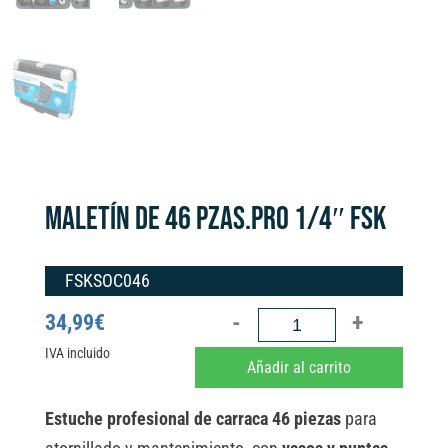
MALETÍN DE 46 PZAS.PRO 1/4″ FSK
FSKSOC046
MALETÍN
34,99
€
DE
IVA incluido
A
Añadir al carrito
46
l
PZAS.PRO
t
Estuche profesional de carraca 46 piezas
para
1/4"
e